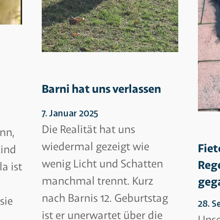
Barni hat uns verlassen
7. Januar 2025
Die Realität hat uns
nn,
wiedermal gezeigt wie
Fiet
kind
wenig Licht und Schatten
Reg
a ist
manchmal trennt. Kurz
geg
nach Barnis 12. Geburtstag
sie
28. 
ist er unerwartet über die
Unse