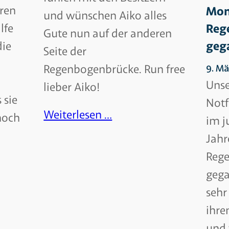
hren
Mona
und wünschen Aiko alles
Reg
lfe
Gute nun auf der anderen
geg
die
Seite der
Regenbogenbrücke. Run free
9. Mä
Unse
lieber Aiko!
 sie
Notf
Weiterlesen …
 noch
im j
Jahr
Reg
gega
sehr
ihre
und 