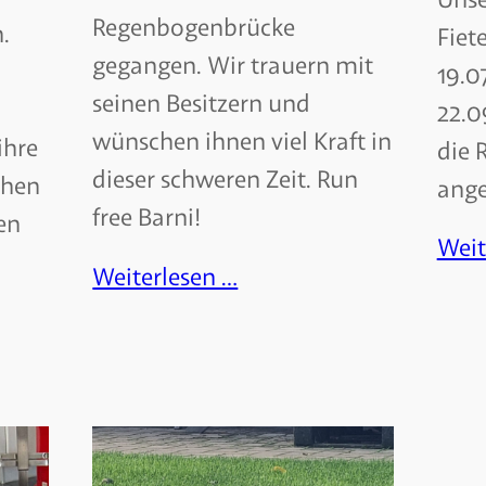
Regenbogenbrücke
.
Fiet
gegangen. Wir trauern mit
19.0
seinen Besitzern und
22.0
wünschen ihnen viel Kraft in
ihre
die 
dieser schweren Zeit. Run
ehen
ange
free Barni!
en
Weit
Weiterlesen …