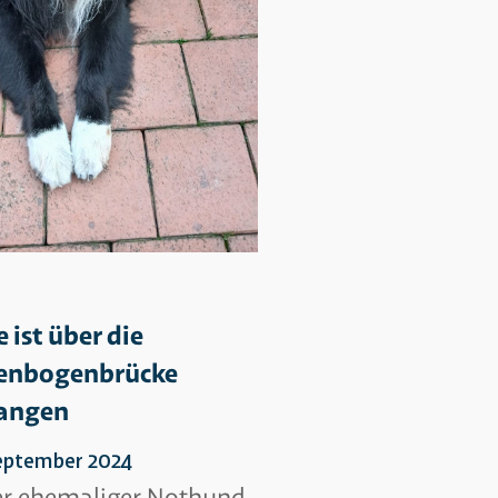
e ist über die
enbogenbrücke
angen
September 2024
r ehemaliger Nothund