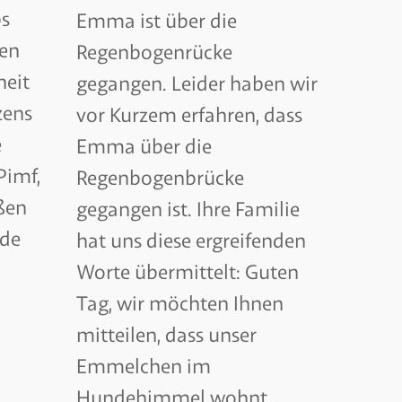
bs
Emma ist über die
den
Regenbogenrücke
heit
gegangen. Leider haben wir
zens
vor Kurzem erfahren, dass
e
Emma über die
Pimf,
Regenbogenbrücke
ßen
gegangen ist. Ihre Familie
nde
hat uns diese ergreifenden
Worte übermittelt: Guten
Tag, wir möchten Ihnen
mitteilen, dass unser
Emmelchen im
Hundehimmel wohnt.