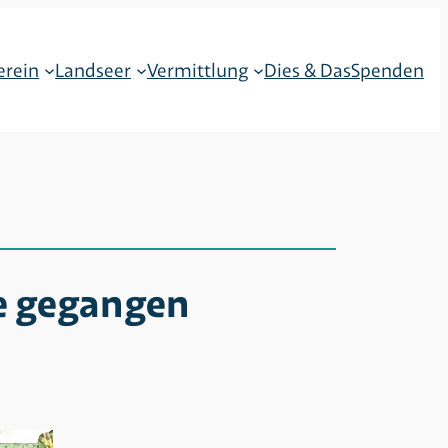
erein
Landseer
Vermittlung
Dies & Das
Spenden
ke gegangen