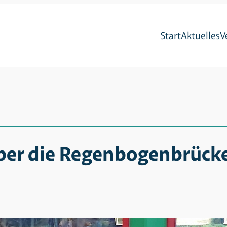
Start
Aktuelles
V
 über die Regenbogenbrüc