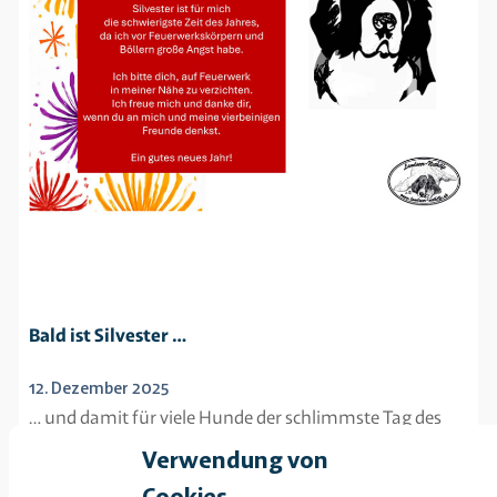
Bald ist Silvester …
12. Dezember 2025
… und damit für viele Hunde der schlimmste Tag des
Jahres, an dem sie vor Angst nicht wissen, was sie
Verwendung von
machen, wie sie sich verhalten sollen. Im letzten Jahr
Cookies