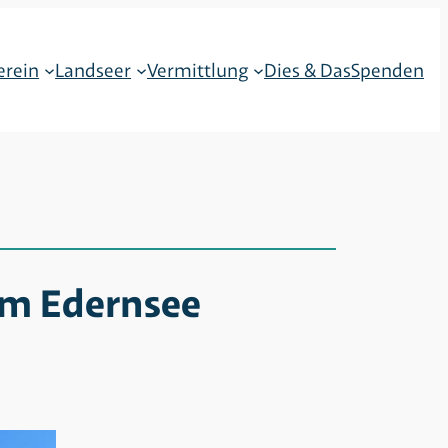
erein
Landseer
Vermittlung
Dies & Das
Spenden
am Edernsee