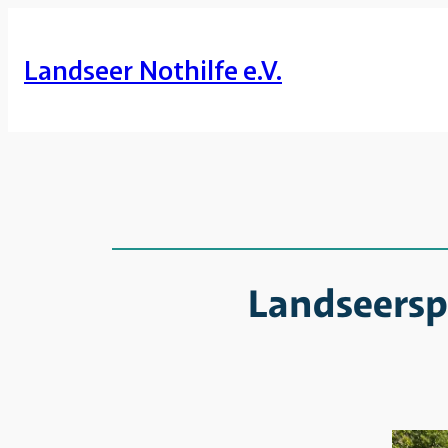
Zum
Inhalt
Landseer Nothilfe e.V.
springen
Landseersp